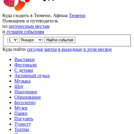
Куда сходить в Тюмени. Афиша
Тюмени
Помощник и путеводитель
по
интересным местам
и
лучшим событиям
Куда пойти
сегодня
завтра
в выходные
в этом месяце
Выставки
Фестивали
С детьми
Активный отдых
Музыка
Шоу
Праздники
Образование
Бесплатно
Музеи
Парки
Погулять
Туристу
Театры