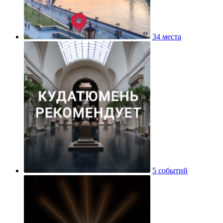
34 места
5 событий