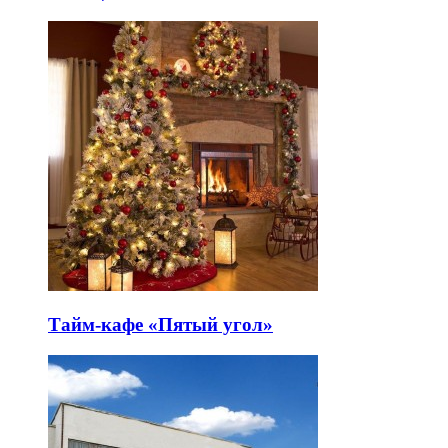
Тайм-кафе «Пятый угол»