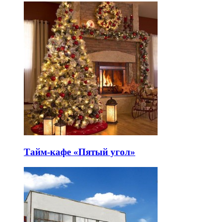
Тайм-кафе «Пятый угол»