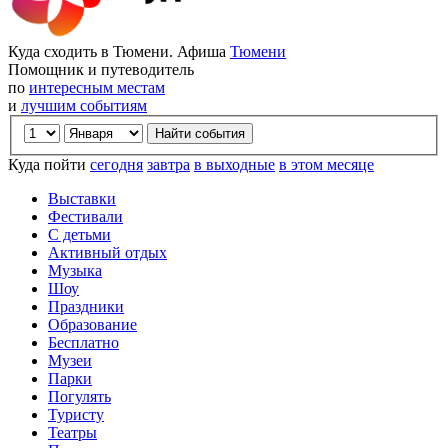
Куда сходить в Тюмени. Афиша
Тюмени
Помощник и путеводитель
по
интересным местам
и
лучшим событиям
Куда пойти
сегодня
завтра
в выходные
в этом месяце
Выставки
Фестивали
С детьми
Активный отдых
Музыка
Шоу
Праздники
Образование
Бесплатно
Музеи
Парки
Погулять
Туристу
Театры