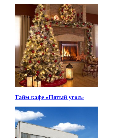
Тайм-кафе «Пятый угол»