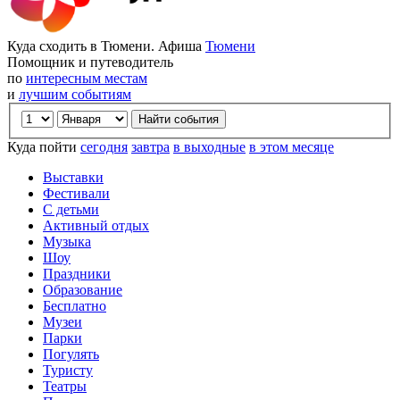
Куда сходить в Тюмени. Афиша
Тюмени
Помощник и путеводитель
по
интересным местам
и
лучшим событиям
Куда пойти
сегодня
завтра
в выходные
в этом месяце
Выставки
Фестивали
С детьми
Активный отдых
Музыка
Шоу
Праздники
Образование
Бесплатно
Музеи
Парки
Погулять
Туристу
Театры