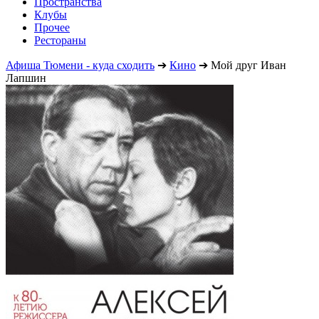
Пространства
Клубы
Прочее
Рестораны
Афиша Тюмени - куда сходить
➔
Кино
➔
Мой друг Иван
Лапшин