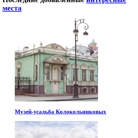
места
Музей-усадьба Колокольниковых