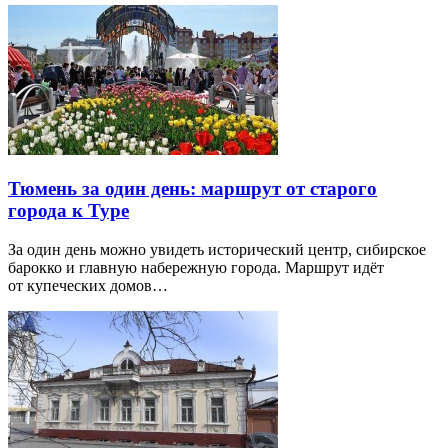
Тюмень за один день: маршрут от старого
города к Туре
За один день можно увидеть исторический центр, сибирское
барокко и главную набережную города. Маршрут идёт
от купеческих домов…