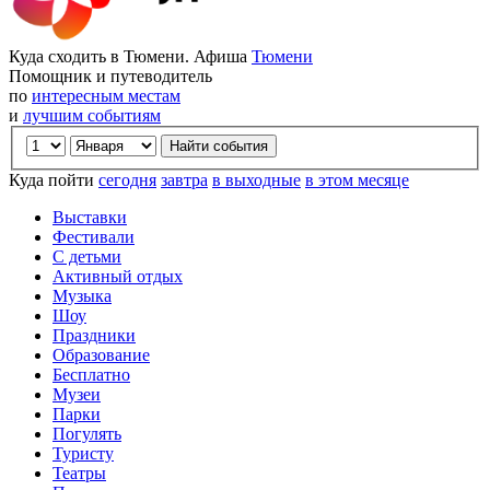
Куда сходить в Тюмени. Афиша
Тюмени
Помощник и путеводитель
по
интересным местам
и
лучшим событиям
Куда пойти
сегодня
завтра
в выходные
в этом месяце
Выставки
Фестивали
С детьми
Активный отдых
Музыка
Шоу
Праздники
Образование
Бесплатно
Музеи
Парки
Погулять
Туристу
Театры