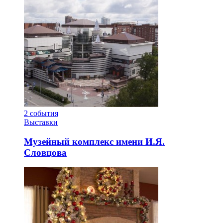
2
события
Выставки
Музейный комплекс имени И.Я.
Словцова