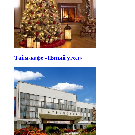
Тайм-кафе «Пятый угол»