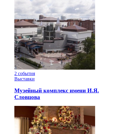
2
события
Выставки
Музейный комплекс имени И.Я.
Словцова