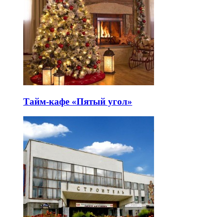
Тайм-кафе «Пятый угол»