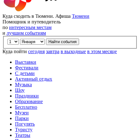
Куда сходить в Тюмени. Афиша
Тюмени
Помощник и путеводитель
по
интересным местам
и
лучшим событиям
Куда пойти
сегодня
завтра
в выходные
в этом месяце
Выставки
Фестивали
С детьми
Активный отдых
Музыка
Шоу
Праздники
Образование
Бесплатно
Музеи
Парки
Погулять
Туристу
Театры