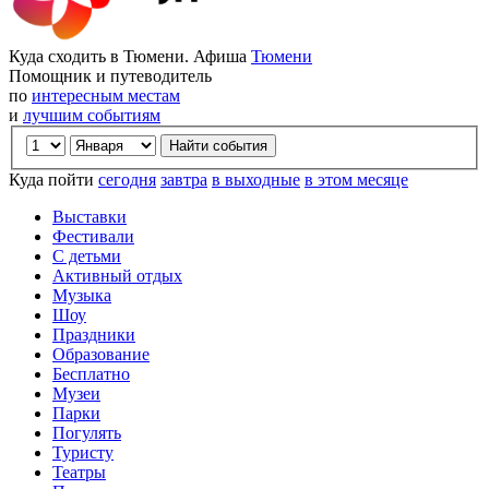
Куда сходить в Тюмени. Афиша
Тюмени
Помощник и путеводитель
по
интересным местам
и
лучшим событиям
Куда пойти
сегодня
завтра
в выходные
в этом месяце
Выставки
Фестивали
С детьми
Активный отдых
Музыка
Шоу
Праздники
Образование
Бесплатно
Музеи
Парки
Погулять
Туристу
Театры