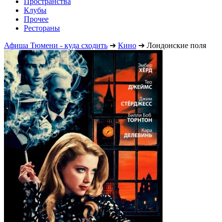
Пространства
Клубы
Прочее
Рестораны
Афиша Тюмени - куда сходить
➔
Кино
➔
Лондонские поля