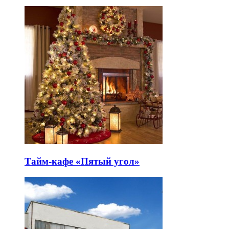
Тайм-кафе «Пятый угол»