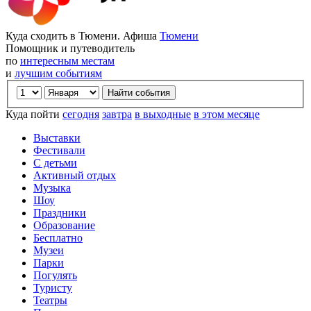
Куда сходить в Тюмени. Афиша
Тюмени
Помощник и путеводитель
по
интересным местам
и
лучшим событиям
Куда пойти
сегодня
завтра
в выходные
в этом месяце
Выставки
Фестивали
С детьми
Активный отдых
Музыка
Шоу
Праздники
Образование
Бесплатно
Музеи
Парки
Погулять
Туристу
Театры