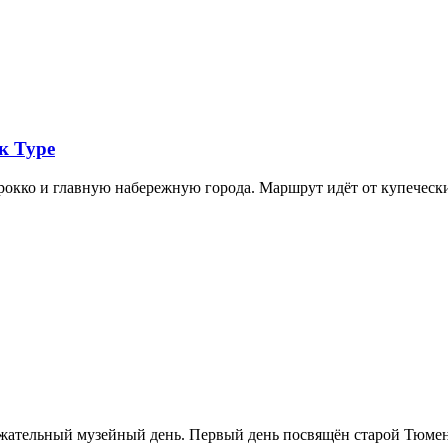
к Туре
арокко и главную набережную города. Маршрут идёт от купечес
ржательный музейный день. Первый день посвящён старой Тюме