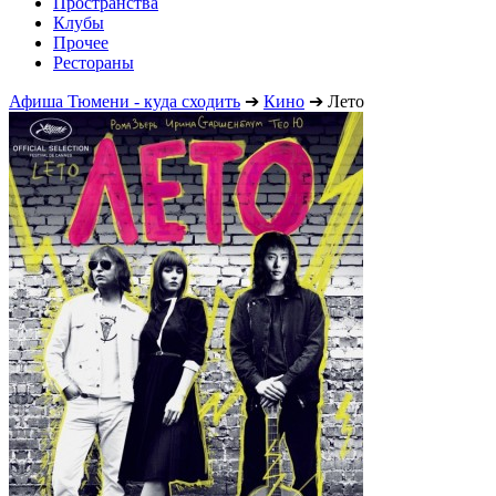
Пространства
Клубы
Прочее
Рестораны
Афиша Тюмени - куда сходить
➔
Кино
➔
Лето