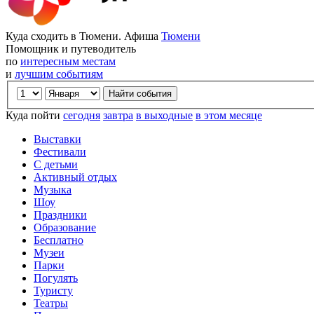
Куда сходить в Тюмени. Афиша
Тюмени
Помощник и путеводитель
по
интересным местам
и
лучшим событиям
Куда пойти
сегодня
завтра
в выходные
в этом месяце
Выставки
Фестивали
С детьми
Активный отдых
Музыка
Шоу
Праздники
Образование
Бесплатно
Музеи
Парки
Погулять
Туристу
Театры