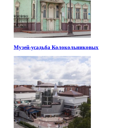
Музей-усадьба Колокольниковых