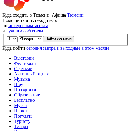
Куда сходить в Тюмени. Афиша
Тюмени
Помощник и путеводитель
по
интересным местам
и
лучшим событиям
Куда пойти
сегодня
завтра
в выходные
в этом месяце
Выставки
Фестивали
С детьми
Активный отдых
Музыка
Шоу
Праздники
Образование
Бесплатно
Музеи
Парки
Погулять
Туристу
Театры