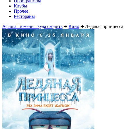
Пространства
Клубы
Прочее
Рестораны
Афиша Тюмени - куда сходить
➔
Кино
➔
Ледяная принцесса