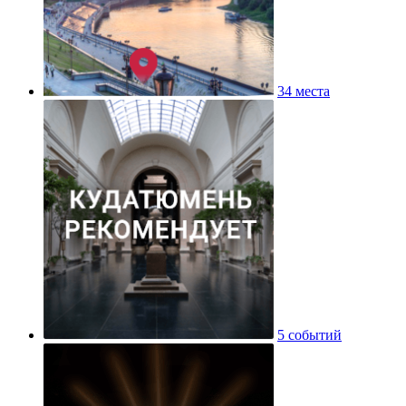
34 места
5 событий