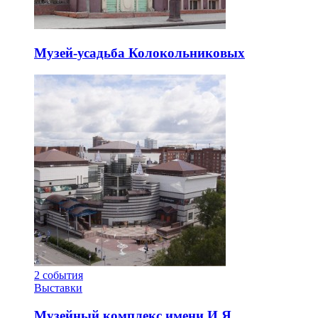
Музей-усадьба Колокольниковых
2
события
Выставки
Музейный комплекс имени И.Я.