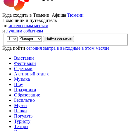
Куда сходить в Тюмени. Афиша
Тюмени
Помощник и путеводитель
по
интересным местам
и
лучшим событиям
Куда пойти
сегодня
завтра
в выходные
в этом месяце
Выставки
Фестивали
С детьми
Активный отдых
Музыка
Шоу
Праздники
Образование
Бесплатно
Музеи
Парки
Погулять
Туристу
Театры