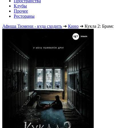
Пространства
Клубы
Прочее
Рестораны
Афиша Тюмени - куда сходить
➔
Кино
➔
Кукла 2: Брамс