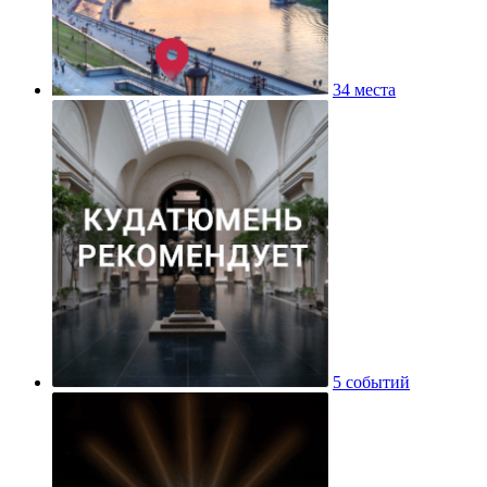
34 места
5 событий