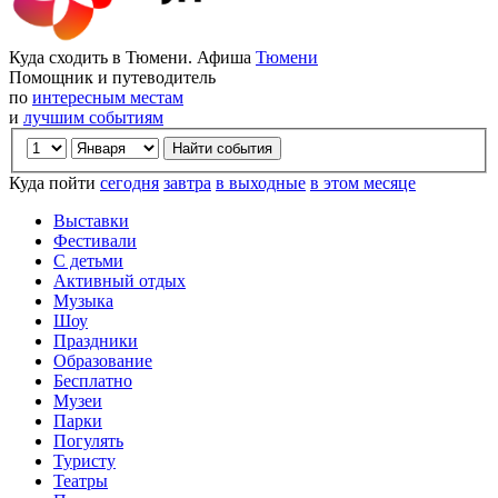
Куда сходить в Тюмени. Афиша
Тюмени
Помощник и путеводитель
по
интересным местам
и
лучшим событиям
Куда пойти
сегодня
завтра
в выходные
в этом месяце
Выставки
Фестивали
С детьми
Активный отдых
Музыка
Шоу
Праздники
Образование
Бесплатно
Музеи
Парки
Погулять
Туристу
Театры