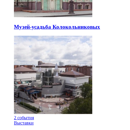
Музей-усадьба Колокольниковых
2
события
Выставки