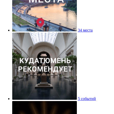
34 места
5 событий