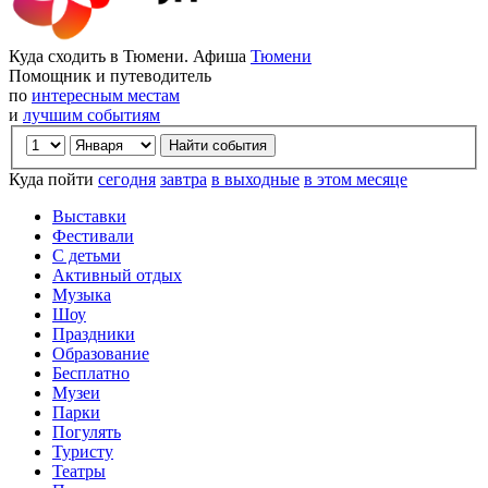
Куда сходить в Тюмени. Афиша
Тюмени
Помощник и путеводитель
по
интересным местам
и
лучшим событиям
Куда пойти
сегодня
завтра
в выходные
в этом месяце
Выставки
Фестивали
С детьми
Активный отдых
Музыка
Шоу
Праздники
Образование
Бесплатно
Музеи
Парки
Погулять
Туристу
Театры