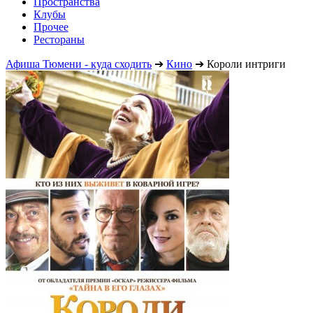
Пространства
Клубы
Прочее
Рестораны
Афиша Тюмени - куда сходить
➔
Кино
➔
Короли интриги