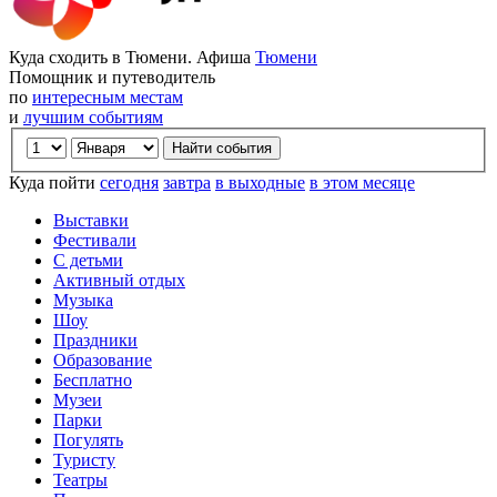
Куда сходить в Тюмени. Афиша
Тюмени
Помощник и путеводитель
по
интересным местам
и
лучшим событиям
Куда пойти
сегодня
завтра
в выходные
в этом месяце
Выставки
Фестивали
С детьми
Активный отдых
Музыка
Шоу
Праздники
Образование
Бесплатно
Музеи
Парки
Погулять
Туристу
Театры