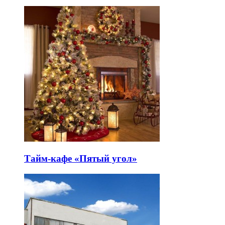
Тайм-кафе «Пятый угол»