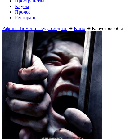
Пространства
Клубы
Прочее
Рестораны
Афиша Тюмени - куда сходить
➔
Кино
➔
Клаустрофобы