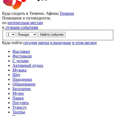
Куда сходить в Тюмени. Афиша
Тюмени
Помощник и путеводитель
по
интересным местам
и
лучшим событиям
Куда пойти
сегодня
завтра
в выходные
в этом месяце
Выставки
Фестивали
С детьми
Активный отдых
Музыка
Шоу
Праздники
Образование
Бесплатно
Музеи
Парки
Погулять
Туристу
Театры