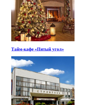
Тайм-кафе «Пятый угол»