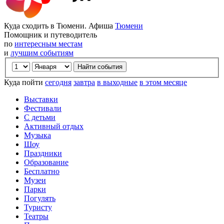
Куда сходить в Тюмени. Афиша
Тюмени
Помощник и путеводитель
по
интересным местам
и
лучшим событиям
Куда пойти
сегодня
завтра
в выходные
в этом месяце
Выставки
Фестивали
С детьми
Активный отдых
Музыка
Шоу
Праздники
Образование
Бесплатно
Музеи
Парки
Погулять
Туристу
Театры