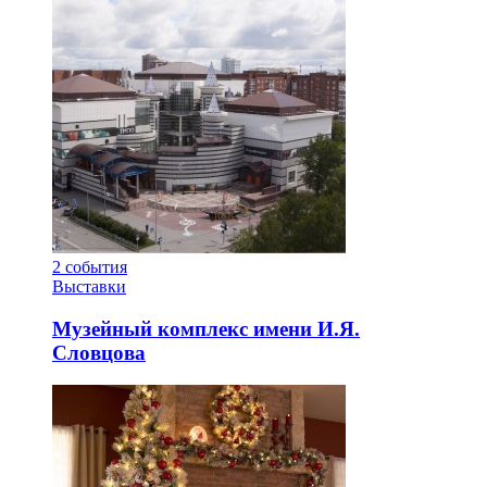
2
события
Выставки
Музейный комплекс имени И.Я.
Словцова