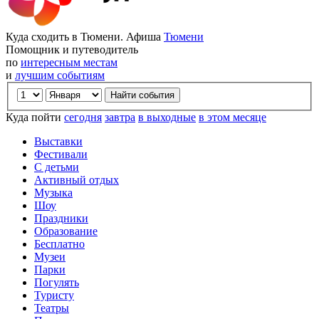
Куда сходить в Тюмени. Афиша
Тюмени
Помощник и путеводитель
по
интересным местам
и
лучшим событиям
Куда пойти
сегодня
завтра
в выходные
в этом месяце
Выставки
Фестивали
С детьми
Активный отдых
Музыка
Шоу
Праздники
Образование
Бесплатно
Музеи
Парки
Погулять
Туристу
Театры