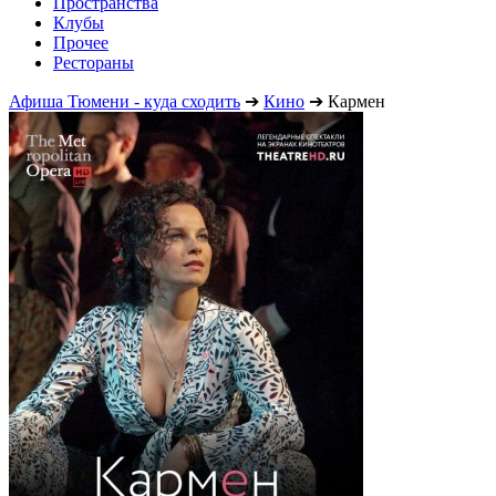
Пространства
Клубы
Прочее
Рестораны
Афиша Тюмени - куда сходить
➔
Кино
➔
Кармен