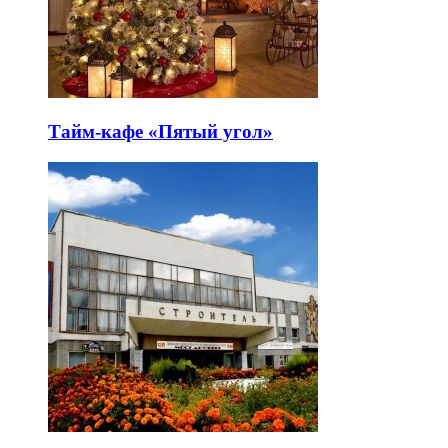
Тайм-кафе «Пятый угол»