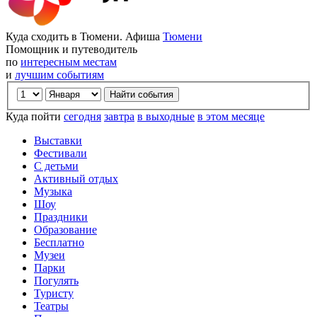
Куда сходить в Тюмени. Афиша
Тюмени
Помощник и путеводитель
по
интересным местам
и
лучшим событиям
Куда пойти
сегодня
завтра
в выходные
в этом месяце
Выставки
Фестивали
С детьми
Активный отдых
Музыка
Шоу
Праздники
Образование
Бесплатно
Музеи
Парки
Погулять
Туристу
Театры