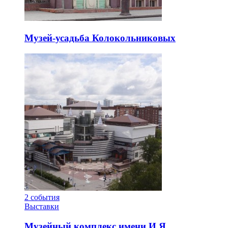
Музей-усадьба Колокольниковых
2
события
Выставки
Музейный комплекс имени И.Я.