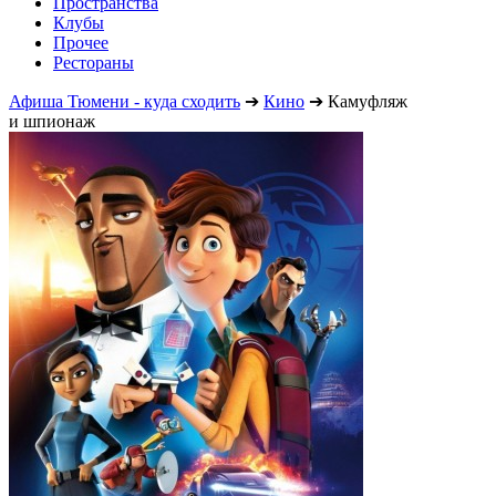
Пространства
Клубы
Прочее
Рестораны
Афиша Тюмени - куда сходить
➔
Кино
➔
Камуфляж
и шпионаж