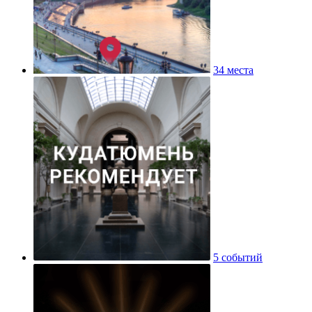
34 места
5 событий