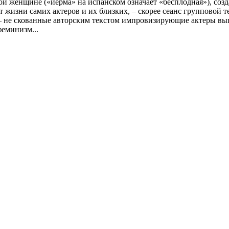
ной женщине («йерма» на испанском означает «бесплодная»), соз
ает жизни самих актеров и их близких, – скорее сеанс групповой
– не скованные авторским текстом импровизирующие актеры вып
феминизм...