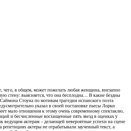
е, чего, в общем, может пожелать любая женщина, внезапно
мую стену: выясняется, что она бесплодна… В какие бездны
 Саймона Стоуна по мотивам трагедии испанского поэта
едусмотрительно указал в своей постановке пьесы Лорки
меет мало отношения к этому очень современному спектаклю,
наций и бесчисленные восхищенные пять звезд в оценках у
ик ведущим актерам – делающей невероятные успехи на сцене
а репетициях актеры не отрабатывали заученный текст, а