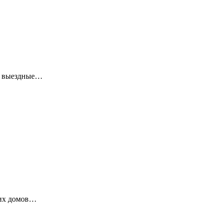
ие выездные…
ких домов…