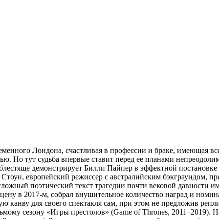
еменного Лондона, счастливая в профессии и браке, имеющая вс
рью. Но тут судьба впервые ставит перед ее планами непреодоли
 блестяще демонстрирует Билли Пайпер в эффектной постановке
Стоун, европейский режиссер с австралийским бэкграундом, пр
сложный поэтический текст трагедии почти вековой давности и
 сцену в 2017-м, собрал внушительное количество наград и номи
ю канву для своего спектакля сам, при этом не предложив репл
ьмому сезону «Игры престолов» (Game of Thrones, 2011–2019). Н