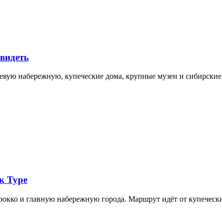
увидеть
невую набережную, купеческие дома, крупные музеи и сибирск
к Туре
арокко и главную набережную города. Маршрут идёт от купечес