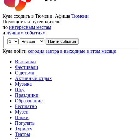
Куда сходить в Тюмени. Афиша
Тюмени
Помощник и путеводитель
по
интересным местам
и
лучшим событиям
Куда пойти
сегодня
завтра
в выходные
в этом месяце
Выставки
Фестивали
С детьми
Активный отдых
Музыка
Шоу
Праздники
Образование
Бесплатно
Музеи
Парки
Погулять
Туристу
Театры