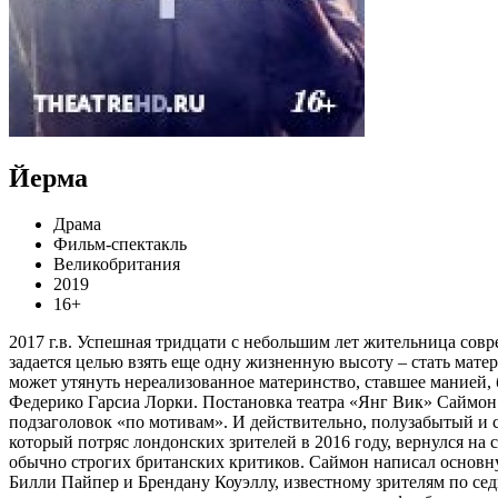
Йерма
Драма
Фильм-спектакль
Великобритания
2019
16+
2017 г.в. Успешная тридцати c небольшим лет жительница совр
задается целью взять еще одну жизненную высоту – стать мате
может утянуть нереализованное материнство, ставшее манией,
Федерико Гарсиа Лорки. Постановка театра «Янг Вик» Саймон 
подзаголовок «по мотивам». И действительно, полузабытый и 
который потряс лондонских зрителей в 2016 году, вернулся на
обычно строгих британских критиков. Саймон написал основну
Билли Пайпер и Брендану Коуэллу, известному зрителям по сед