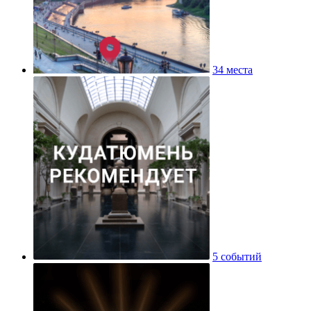
34 места
5 событий