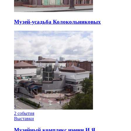
Музей-усадьба Колокольниковых
2
события
Выставки
Музейный комплекс имени И.Я.