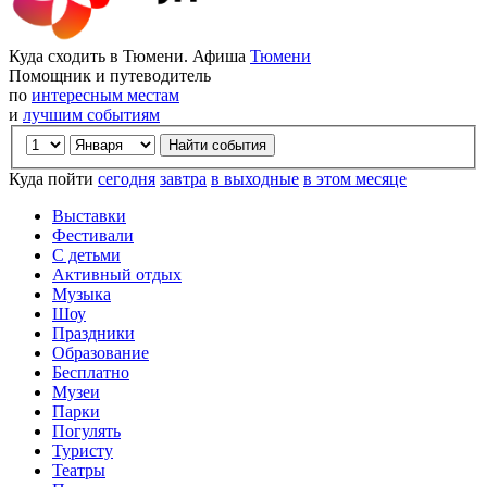
Куда сходить в Тюмени. Афиша
Тюмени
Помощник и путеводитель
по
интересным местам
и
лучшим событиям
Куда пойти
сегодня
завтра
в выходные
в этом месяце
Выставки
Фестивали
С детьми
Активный отдых
Музыка
Шоу
Праздники
Образование
Бесплатно
Музеи
Парки
Погулять
Туристу
Театры