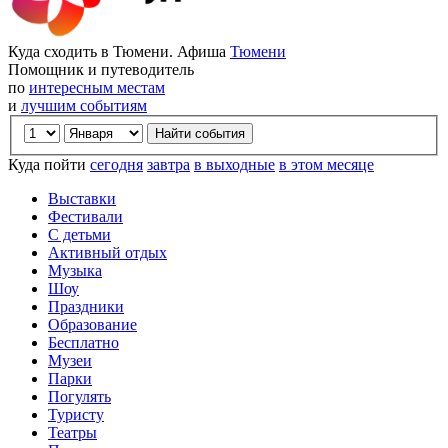
Куда сходить в Тюмени. Афиша
Тюмени
Помощник и путеводитель
по
интересным местам
и
лучшим событиям
Куда пойти
сегодня
завтра
в выходные
в этом месяце
Выставки
Фестивали
С детьми
Активный отдых
Музыка
Шоу
Праздники
Образование
Бесплатно
Музеи
Парки
Погулять
Туристу
Театры