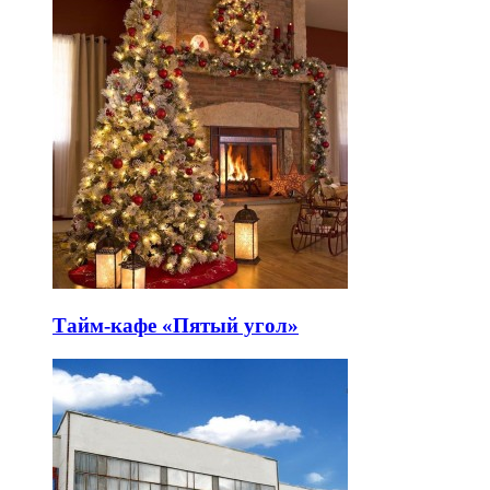
Тайм-кафе «Пятый угол»