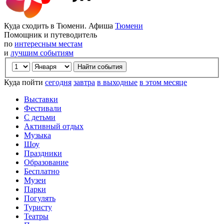
Куда сходить в Тюмени. Афиша
Тюмени
Помощник и путеводитель
по
интересным местам
и
лучшим событиям
Куда пойти
сегодня
завтра
в выходные
в этом месяце
Выставки
Фестивали
С детьми
Активный отдых
Музыка
Шоу
Праздники
Образование
Бесплатно
Музеи
Парки
Погулять
Туристу
Театры