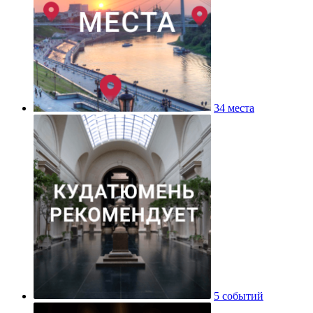
34 места
5 событий