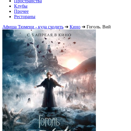
Пространства
Клубы
Прочее
Рестораны
Афиша Тюмени - куда сходить
➔
Кино
➔
Гоголь. Вий