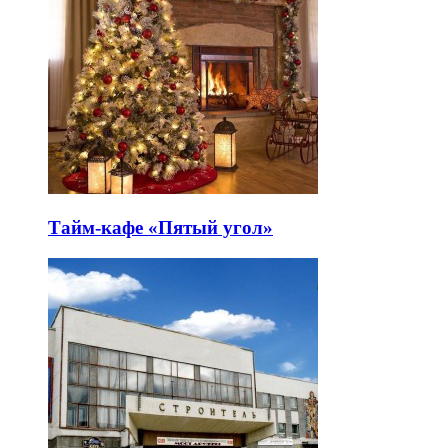
Тайм-кафе «Пятый угол»