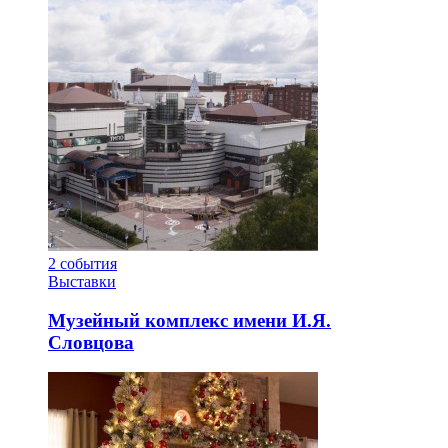
2
события
Выставки
Музейный комплекс имени И.Я.
Словцова