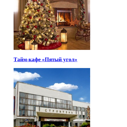
Тайм-кафе «Пятый угол»