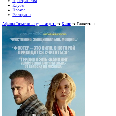
Пространства
Клубы
Прочее
Рестораны
Афиша Тюмени - куда сходить
➔
Кино
➔
Галвестон