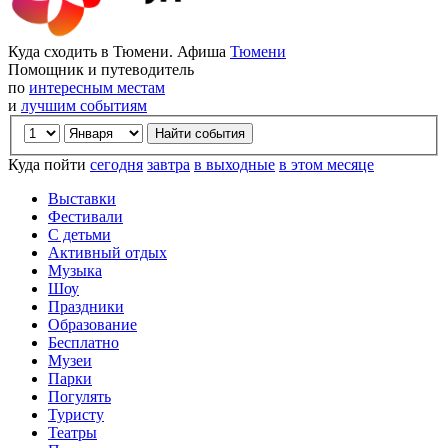
Куда сходить в Тюмени. Афиша
Тюмени
Помощник и путеводитель
по
интересным местам
и
лучшим событиям
Куда пойти
сегодня
завтра
в выходные
в этом месяце
Выставки
Фестивали
С детьми
Активный отдых
Музыка
Шоу
Праздники
Образование
Бесплатно
Музеи
Парки
Погулять
Туристу
Театры