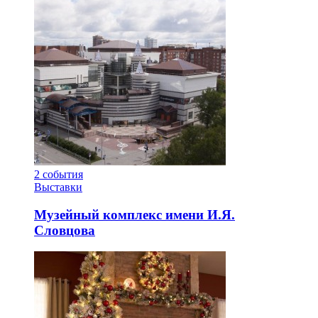
2
события
Выставки
Музейный комплекс имени И.Я.
Словцова