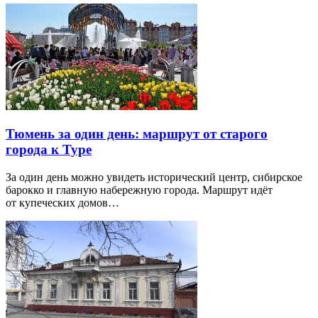
Тюмень за один день: маршрут от старого
города к Туре
За один день можно увидеть исторический центр, сибирское
барокко и главную набережную города. Маршрут идёт
от купеческих домов…