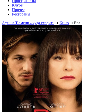
Пространства
Клубы
Прочее
Рестораны
Афиша Тюмени - куда сходить
➔
Кино
➔
Ева