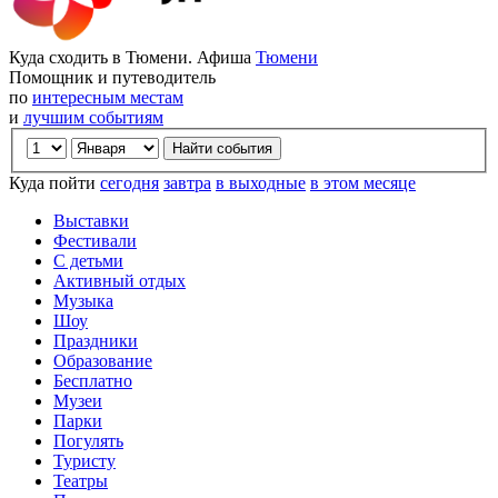
Куда сходить в Тюмени. Афиша
Тюмени
Помощник и путеводитель
по
интересным местам
и
лучшим событиям
Куда пойти
сегодня
завтра
в выходные
в этом месяце
Выставки
Фестивали
С детьми
Активный отдых
Музыка
Шоу
Праздники
Образование
Бесплатно
Музеи
Парки
Погулять
Туристу
Театры