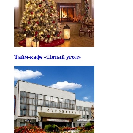
Тайм-кафе «Пятый угол»