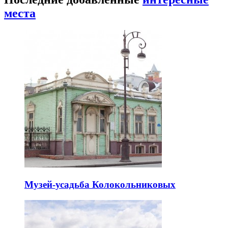
места
Музей-усадьба Колокольниковых