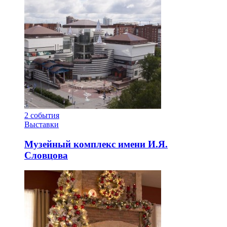
2
события
Выставки
Музейный комплекс имени И.Я.
Словцова