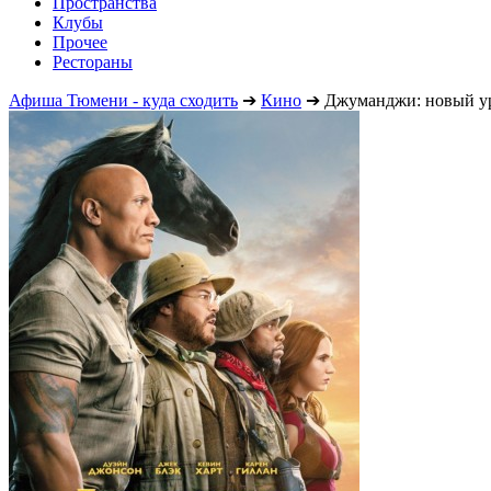
Пространства
Клубы
Прочее
Рестораны
Афиша Тюмени - куда сходить
➔
Кино
➔
Джуманджи: новый у