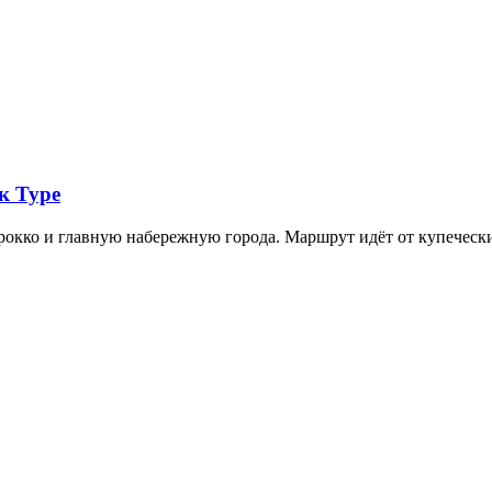
к Туре
арокко и главную набережную города. Маршрут идёт от купечес