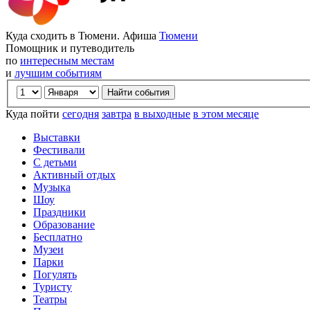
Куда сходить в Тюмени. Афиша
Тюмени
Помощник и путеводитель
по
интересным местам
и
лучшим событиям
Куда пойти
сегодня
завтра
в выходные
в этом месяце
Выставки
Фестивали
С детьми
Активный отдых
Музыка
Шоу
Праздники
Образование
Бесплатно
Музеи
Парки
Погулять
Туристу
Театры