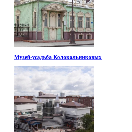
Музей-усадьба Колокольниковых