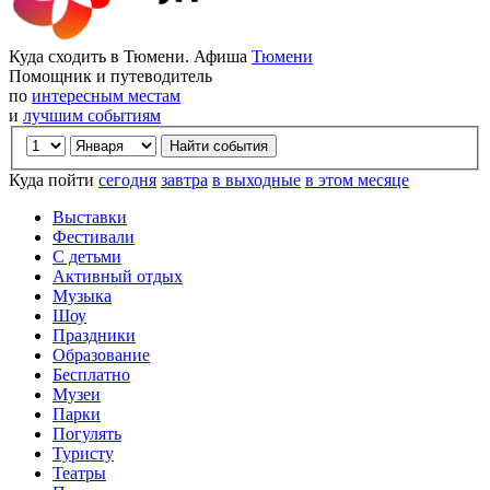
Куда сходить в Тюмени. Афиша
Тюмени
Помощник и путеводитель
по
интересным местам
и
лучшим событиям
Куда пойти
сегодня
завтра
в выходные
в этом месяце
Выставки
Фестивали
С детьми
Активный отдых
Музыка
Шоу
Праздники
Образование
Бесплатно
Музеи
Парки
Погулять
Туристу
Театры