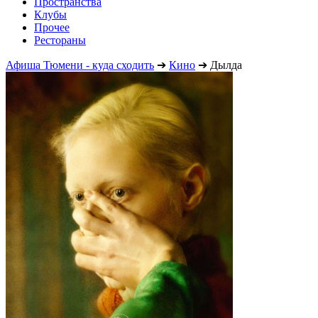
Пространства
Клубы
Прочее
Рестораны
Афиша Тюмени - куда сходить
➔
Кино
➔
Дылда