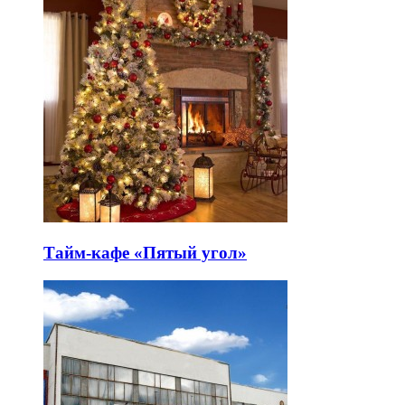
Тайм-кафе «Пятый угол»