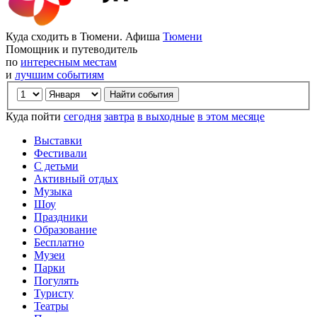
Куда сходить в Тюмени. Афиша
Тюмени
Помощник и путеводитель
по
интересным местам
и
лучшим событиям
Куда пойти
сегодня
завтра
в выходные
в этом месяце
Выставки
Фестивали
С детьми
Активный отдых
Музыка
Шоу
Праздники
Образование
Бесплатно
Музеи
Парки
Погулять
Туристу
Театры