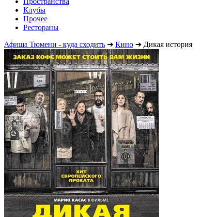
Пространства
Клубы
Прочее
Рестораны
Афиша Тюмени - куда сходить
➔
Кино
➔
Дикая история