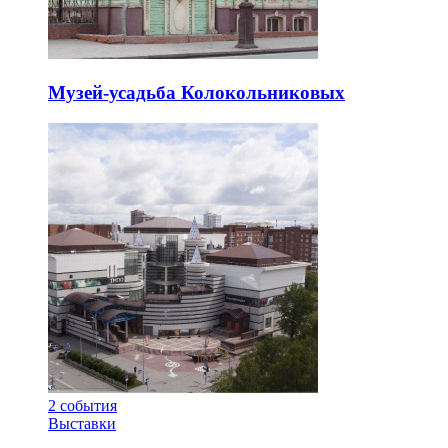
Музей-усадьба Колокольниковых
2
события
Выставки