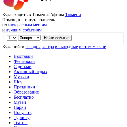
Куда сходить в Тюмени. Афиша
Тюмени
Помощник и путеводитель
по
интересным местам
и
лучшим событиям
Куда пойти
сегодня
завтра
в выходные
в этом месяце
Выставки
Фестивали
С детьми
Активный отдых
Музыка
Шоу
Праздники
Образование
Бесплатно
Музеи
Парки
Погулять
Туристу
Театры