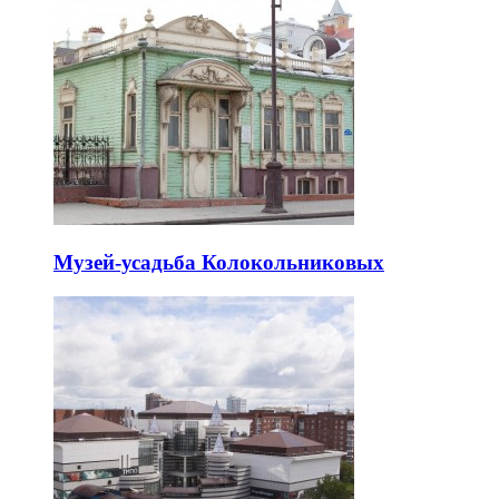
Музей-усадьба Колокольниковых