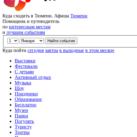
Куда сходить в Тюмени. Афиша
Тюмени
Помощник и путеводитель
по
интересным местам
и
лучшим событиям
Куда пойти
сегодня
завтра
в выходные
в этом месяце
Выставки
Фестивали
С детьми
Активный отдых
Музыка
Шоу
Праздники
Образование
Бесплатно
Музеи
Парки
Погулять
Туристу
Театры