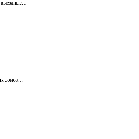
ие выездные…
ких домов…