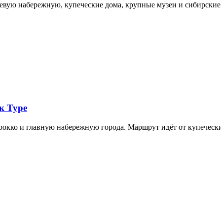
невую набережную, купеческие дома, крупные музеи и сибирск
к Туре
арокко и главную набережную города. Маршрут идёт от купечес