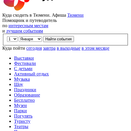
Куда сходить в Тюмени. Афиша
Тюмени
Помощник и путеводитель
по
интересным местам
и
лучшим событиям
Куда пойти
сегодня
завтра
в выходные
в этом месяце
Выставки
Фестивали
С детьми
Активный отдых
Музыка
Шоу
Праздники
Образование
Бесплатно
Музеи
Парки
Погулять
Туристу
Театры