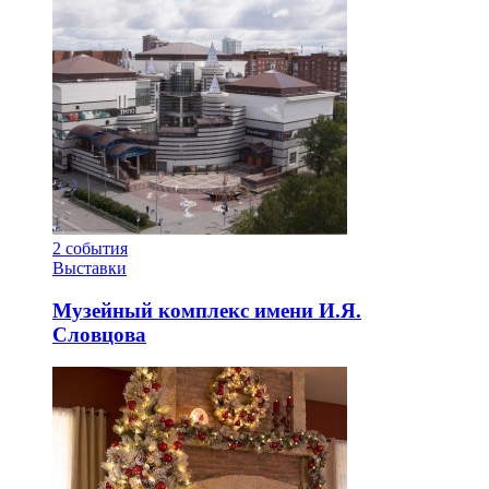
2
события
Выставки
Музейный комплекс имени И.Я.
Словцова