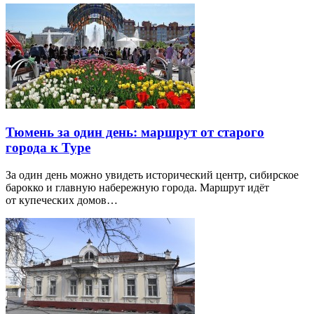
Тюмень за один день: маршрут от старого
города к Туре
За один день можно увидеть исторический центр, сибирское
барокко и главную набережную города. Маршрут идёт
от купеческих домов…