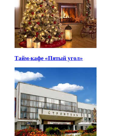
Тайм-кафе «Пятый угол»