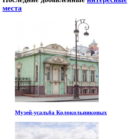
места
Музей-усадьба Колокольниковых