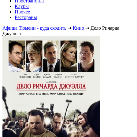
Пространства
Клубы
Прочее
Рестораны
Афиша Тюмени - куда сходить
➔
Кино
➔
Дело Ричарда
Джуэлла