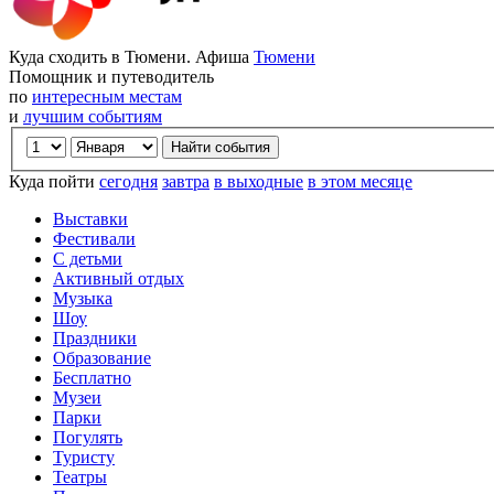
Куда сходить в Тюмени. Афиша
Тюмени
Помощник и путеводитель
по
интересным местам
и
лучшим событиям
Куда пойти
сегодня
завтра
в выходные
в этом месяце
Выставки
Фестивали
С детьми
Активный отдых
Музыка
Шоу
Праздники
Образование
Бесплатно
Музеи
Парки
Погулять
Туристу
Театры