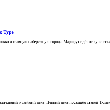
к Туре
арокко и главную набережную города. Маршрут идёт от купечес
ржательный музейный день. Первый день посвящён старой Тюме