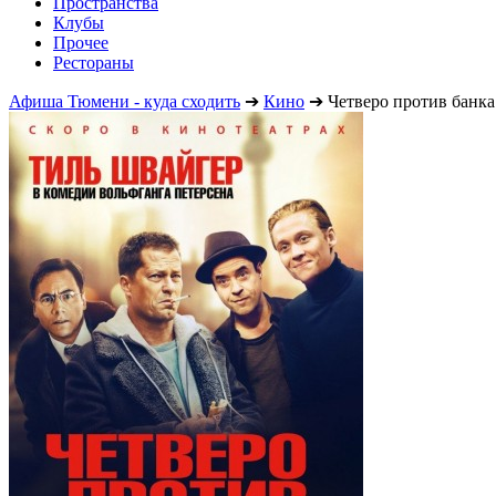
Пространства
Клубы
Прочее
Рестораны
Афиша Тюмени - куда сходить
➔
Кино
➔
Четверо против банка