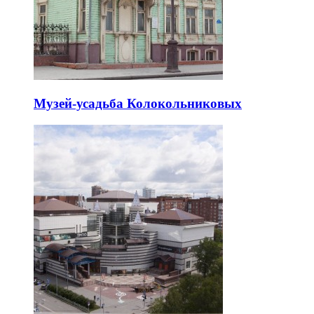
Музей-усадьба Колокольниковых