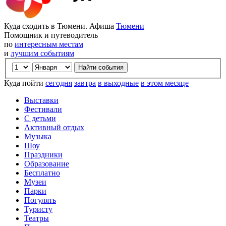
Куда сходить в Тюмени. Афиша
Тюмени
Помощник и путеводитель
по
интересным местам
и
лучшим событиям
Куда пойти
сегодня
завтра
в выходные
в этом месяце
Выставки
Фестивали
С детьми
Активный отдых
Музыка
Шоу
Праздники
Образование
Бесплатно
Музеи
Парки
Погулять
Туристу
Театры