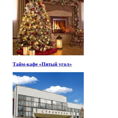
Тайм-кафе «Пятый угол»