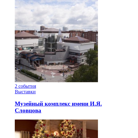
2
события
Выставки
Музейный комплекс имени И.Я.
Словцова