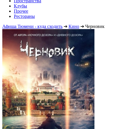
Пространства
Клубы
Прочее
Рестораны
Афиша Тюмени - куда сходить
➔
Кино
➔
Черновик