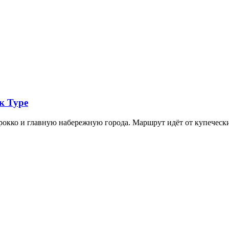
к Туре
арокко и главную набережную города. Маршрут идёт от купечес