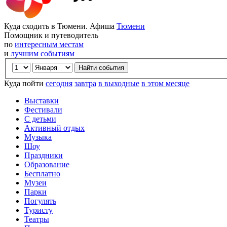
Куда сходить в Тюмени. Афиша
Тюмени
Помощник и путеводитель
по
интересным местам
и
лучшим событиям
Куда пойти
сегодня
завтра
в выходные
в этом месяце
Выставки
Фестивали
С детьми
Активный отдых
Музыка
Шоу
Праздники
Образование
Бесплатно
Музеи
Парки
Погулять
Туристу
Театры