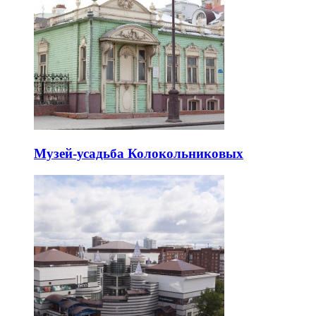
Музей-усадьба Колокольниковых