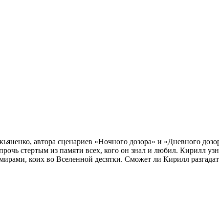
укьяненко, автора сценариев «Ночного дозора» и «Дневного до
рочь стертым из памяти всех, кого он знал и любил. Кирилл узн
рами, коих во Вселенной десятки. Сможет ли Кирилл разгадать