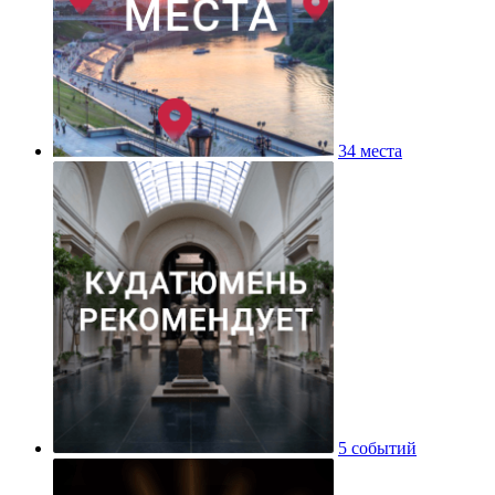
34 места
5 событий