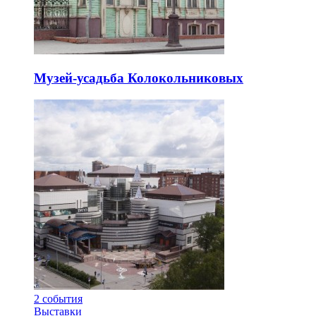
Музей-усадьба Колокольниковых
2
события
Выставки