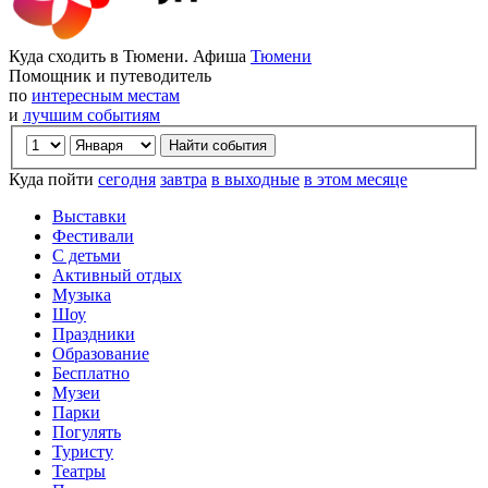
Куда сходить в Тюмени. Афиша
Тюмени
Помощник и путеводитель
по
интересным местам
и
лучшим событиям
Куда пойти
сегодня
завтра
в выходные
в этом месяце
Выставки
Фестивали
С детьми
Активный отдых
Музыка
Шоу
Праздники
Образование
Бесплатно
Музеи
Парки
Погулять
Туристу
Театры