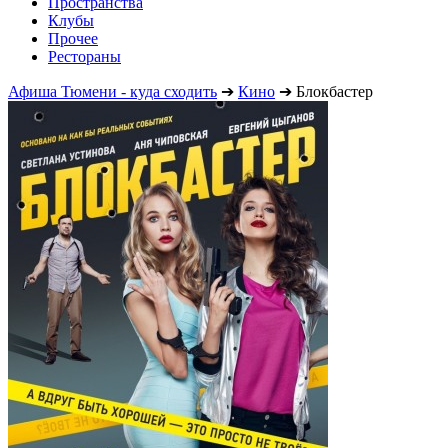
Пространства
Клубы
Прочее
Рестораны
Афиша Тюмени - куда сходить
➔
Кино
➔
Блокбастер