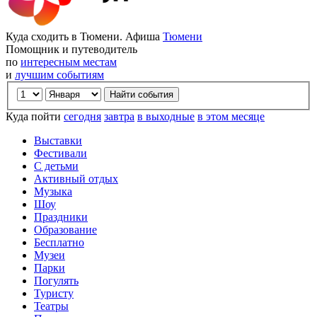
Куда сходить в Тюмени. Афиша
Тюмени
Помощник и путеводитель
по
интересным местам
и
лучшим событиям
Куда пойти
сегодня
завтра
в выходные
в этом месяце
Выставки
Фестивали
С детьми
Активный отдых
Музыка
Шоу
Праздники
Образование
Бесплатно
Музеи
Парки
Погулять
Туристу
Театры