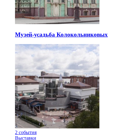
Музей-усадьба Колокольниковых
2
события
Выставки