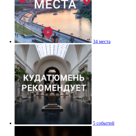
34 места
5 событий