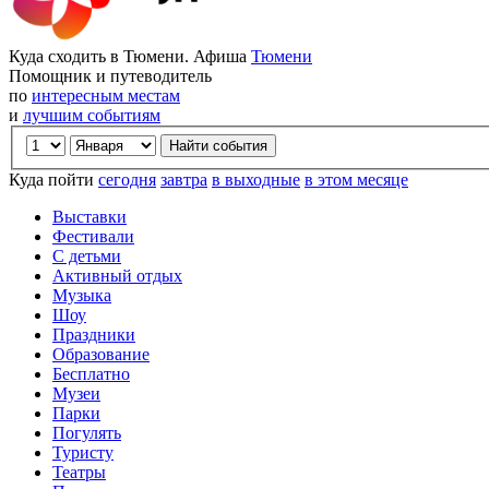
Куда сходить в Тюмени. Афиша
Тюмени
Помощник и путеводитель
по
интересным местам
и
лучшим событиям
Куда пойти
сегодня
завтра
в выходные
в этом месяце
Выставки
Фестивали
С детьми
Активный отдых
Музыка
Шоу
Праздники
Образование
Бесплатно
Музеи
Парки
Погулять
Туристу
Театры