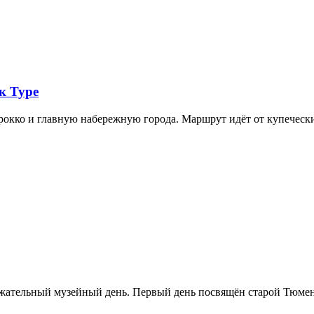
к Туре
арокко и главную набережную города. Маршрут идёт от купечес
ржательный музейный день. Первый день посвящён старой Тюме