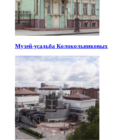
Музей-усадьба Колокольниковых