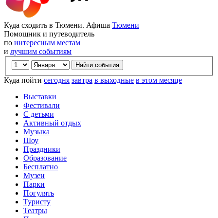
Куда сходить в Тюмени. Афиша
Тюмени
Помощник и путеводитель
по
интересным местам
и
лучшим событиям
Куда пойти
сегодня
завтра
в выходные
в этом месяце
Выставки
Фестивали
С детьми
Активный отдых
Музыка
Шоу
Праздники
Образование
Бесплатно
Музеи
Парки
Погулять
Туристу
Театры