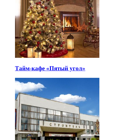
Тайм-кафе «Пятый угол»