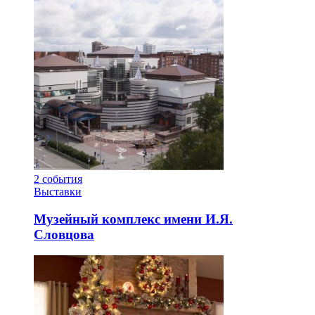
2
события
Выставки
Музейный комплекс имени И.Я.
Словцова