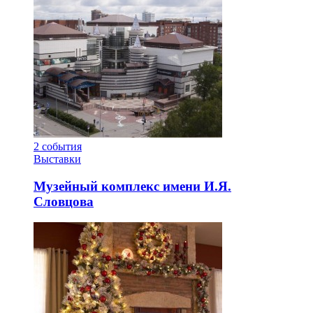
2
события
Выставки
Музейный комплекс имени И.Я.
Словцова