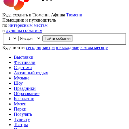
Куда сходить в Тюмени. Афиша
Тюмени
Помощник и путеводитель
по
интересным местам
и
лучшим событиям
Куда пойти
сегодня
завтра
в выходные
в этом месяце
Выставки
Фестивали
С детьми
Активный отдых
Музыка
Шоу
Праздники
Образование
Бесплатно
Музеи
Парки
Погулять
Туристу
Театры