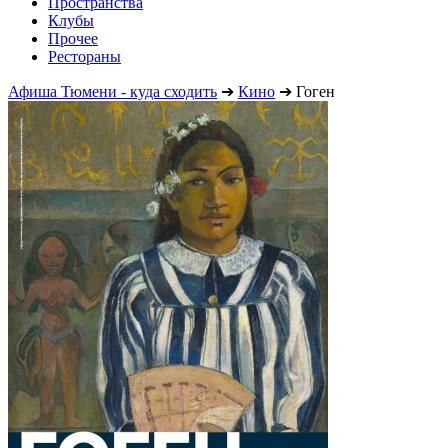
Пространства
Клубы
Прочее
Рестораны
Афиша Тюмени - куда сходить
➔
Кино
➔
Гоген