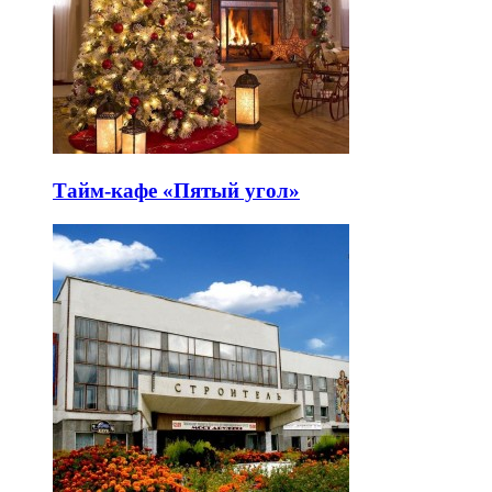
Тайм-кафе «Пятый угол»