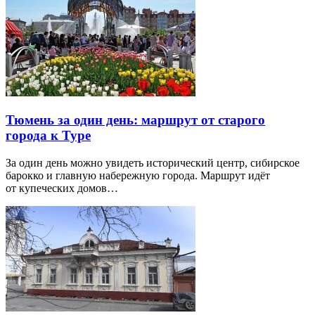
Тюмень за один день: маршрут от старого
города к Туре
За один день можно увидеть исторический центр, сибирское
барокко и главную набережную города. Маршрут идёт
от купеческих домов…