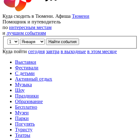
Куда сходить в Тюмени. Афиша
Тюмени
Помощник и путеводитель
по
интересным местам
и
лучшим событиям
Куда пойти
сегодня
завтра
в выходные
в этом месяце
Выставки
Фестивали
С детьми
Активный отдых
Музыка
Шоу
Праздники
Образование
Бесплатно
Музеи
Парки
Погулять
Туристу
Театры