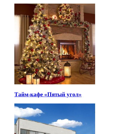
Тайм-кафе «Пятый угол»