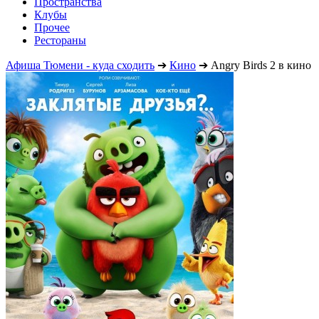
Пространства
Клубы
Прочее
Рестораны
Афиша Тюмени - куда сходить
➔
Кино
➔
Angry Birds 2 в кино