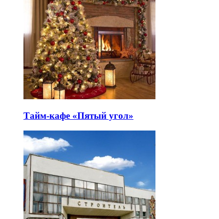
Тайм-кафе «Пятый угол»