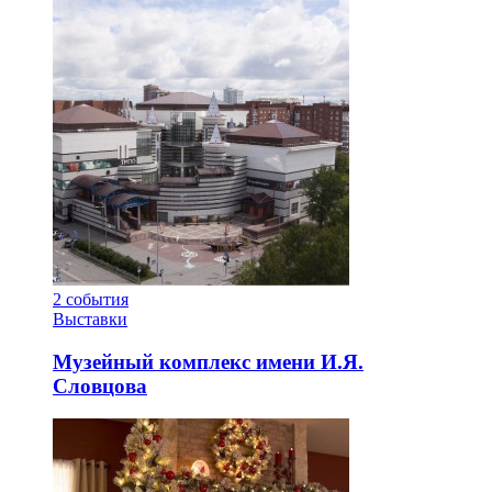
2
события
Выставки
Музейный комплекс имени И.Я.
Словцова