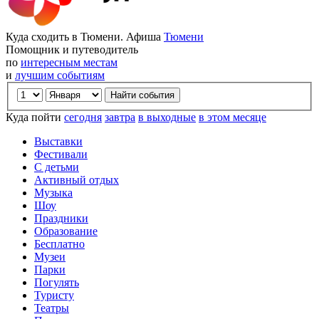
Куда сходить в Тюмени. Афиша
Тюмени
Помощник и путеводитель
по
интересным местам
и
лучшим событиям
Куда пойти
сегодня
завтра
в выходные
в этом месяце
Выставки
Фестивали
С детьми
Активный отдых
Музыка
Шоу
Праздники
Образование
Бесплатно
Музеи
Парки
Погулять
Туристу
Театры