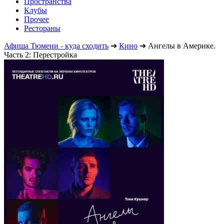
Пространства
Клубы
Прочее
Рестораны
Афиша Тюмени - куда сходить
➔
Кино
➔
Ангелы в Америке.
Часть 2: Перестройка