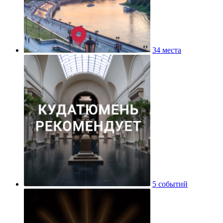
34 места
5 событий