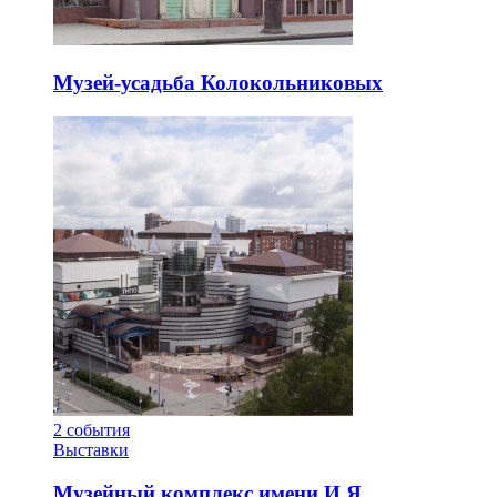
Музей-усадьба Колокольниковых
2
события
Выставки
Музейный комплекс имени И.Я.