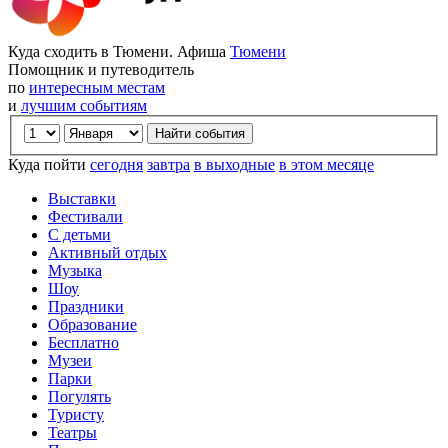
Куда сходить в Тюмени. Афиша
Тюмени
Помощник и путеводитель
по
интересным местам
и
лучшим событиям
Куда пойти
сегодня
завтра
в выходные
в этом месяце
Выставки
Фестивали
С детьми
Активный отдых
Музыка
Шоу
Праздники
Образование
Бесплатно
Музеи
Парки
Погулять
Туристу
Театры