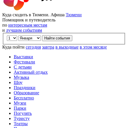
Куда сходить в Тюмени. Афиша
Тюмени
Помощник и путеводитель
по
интересным местам
и
лучшим событиям
Куда пойти
сегодня
завтра
в выходные
в этом месяце
Выставки
Фестивали
С детьми
Активный отдых
Музыка
Шоу
Праздники
Образование
Бесплатно
Музеи
Парки
Погулять
Туристу
Театры