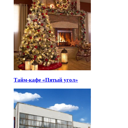
Тайм-кафе «Пятый угол»