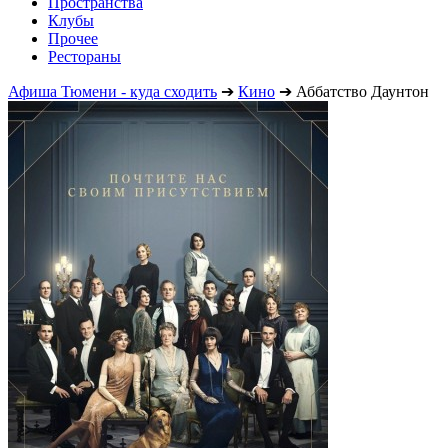
Пространства
Клубы
Прочее
Рестораны
Афиша Тюмени - куда сходить
➔
Кино
➔
Аббатство Даунтон