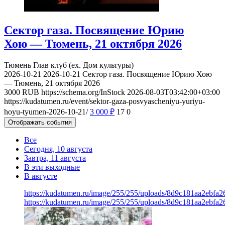
Сектор газа. Посвящение Юрию
Хою — Тюмень, 21 октября 2026
Тюмень
Глав клуб (ex. Дом культуры)
2026-10-21
2026-10-21
Сектор газа. Посвящение Юрию Хою
— Тюмень, 21 октября 2026
3000
RUB
https://schema.org/InStock
2026-08-03T03:42:00+03:00
https://kudatumen.ru/event/sektor-gaza-posvyascheniyu-yuriyu-
hoyu-tyumen-2026-10-21/
3 000
₽
17
0
Отображать события
Все
Сегодня, 10 августа
Завтра, 11 августа
В эти выходные
В августе
https://kudatumen.ru/image/255/255/uploads/8d9c181aa2ebfa
https://kudatumen.ru/image/255/255/uploads/8d9c181aa2ebfa