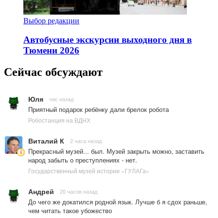
Выбор редакции
Автобусные экскурсии выходного дня в
Тюмени 2026
Сейчас обсуждают
Юля
час назад
Приятный подарок ребёнку дали брелок робота
Робостанция на ВДНХ
Виталий К
2 часа назад
Прекрасный музей... был. Музей закрыть можно, заставить
народ забыть о преступлениях - нет.
Государственный музей истории «ГУЛАГа»
Андрей
20 часов назад
До чего же докатился родной язык. Лучше б я сдох раньше,
чем читать такое убожество