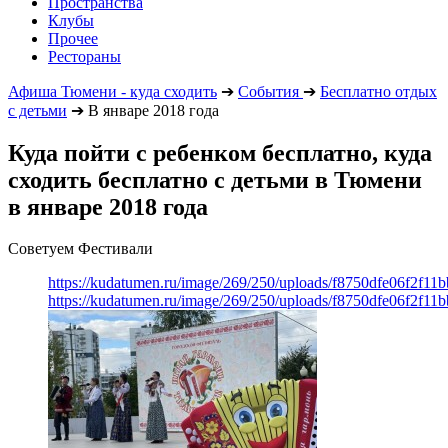
Пространства
Клубы
Прочее
Рестораны
Афиша Тюмени - куда сходить
➔
События
➔
Бесплатно отдых
с детьми
➔
В январе 2018 года
Куда пойти с ребенком бесплатно, куда
сходить бесплатно с детьми в Тюмени
в январе 2018 года
Советуем Фестивали
https://kudatumen.ru/image/269/250/uploads/f8750dfe06f2f1
https://kudatumen.ru/image/269/250/uploads/f8750dfe06f2f1