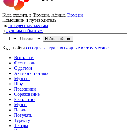
Куда сходить в Тюмени. Афиша
Тюмени
Помощник и путеводитель
по
интересным местам
и
лучшим событиям
Куда пойти
сегодня
завтра
в выходные
в этом месяце
Выставки
Фестивали
С детьми
Активный отдых
Музыка
Шоу
Праздники
Образование
Бесплатно
Музеи
Парки
Погулять
Туристу
Театры