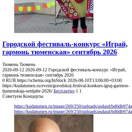
Городской фестиваль-конкурс «Играй,
гармонь тюменская» сентябрь 2026
Тюмень
Тюмень
2026-09-12
2026-09-12
Городской фестиваль-конкурс «Играй,
гармонь тюменская» сентябрь 2026
0
RUB
https://schema.org/InStock
2026-08-10T13:06:00+03:00
https://kudatumen.ru/event/gorodskoj-festival-konkurs-igraj-garmon-
tjumenskaja-sentjabr-2026/
Бесплатно
1
1
Советуем Концерты
https://kudatumen.ru/image/269/250/uploads/asdasd/bd0db97
https://kudatumen.ru/image/269/250/uploads/asdasd/bd0db97