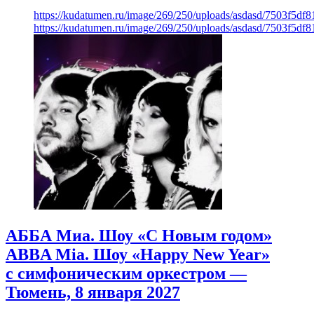
https://kudatumen.ru/image/269/250/uploads/asdasd/7503f5df
https://kudatumen.ru/image/269/250/uploads/asdasd/7503f5df
АББА Миа. Шоу «С Новым годом»
ABBA Mia. Шоу «Happy New Year»
с симфоническим оркестром —
Тюмень, 8 января 2027