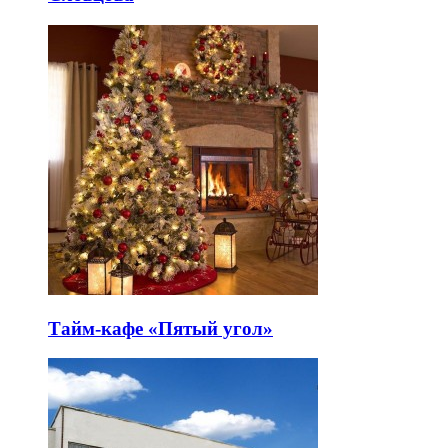
Тайм-кафе «Пятый угол»