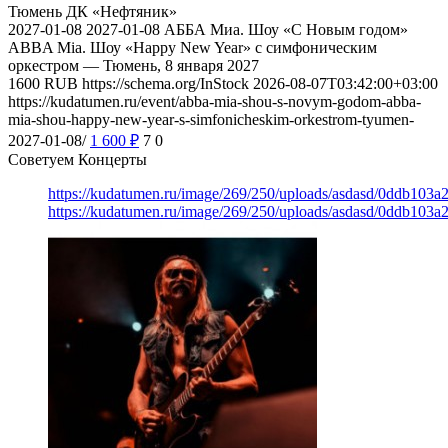
Тюмень
ДК «Нефтяник»
2027-01-08
2027-01-08
АББА Миа. Шоу «С Новым годом»
ABBA Mia. Шоу «Happy New Year» с симфоническим
оркестром — Тюмень, 8 января 2027
1600
RUB
https://schema.org/InStock
2026-08-07T03:42:00+03:00
https://kudatumen.ru/event/abba-mia-shou-s-novym-godom-abba-
mia-shou-happy-new-year-s-simfonicheskim-orkestrom-tyumen-
2027-01-08/
1 600
₽
7
0
Советуем Концерты
https://kudatumen.ru/image/269/250/uploads/asdasd/0ddb103
https://kudatumen.ru/image/269/250/uploads/asdasd/0ddb103