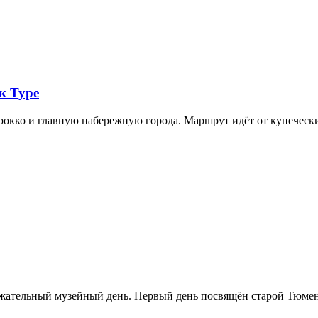
к Туре
арокко и главную набережную города. Маршрут идёт от купечес
ржательный музейный день. Первый день посвящён старой Тюме