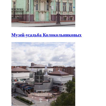
Музей-усадьба Колокольниковых