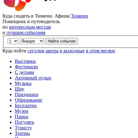
Куда сходить в Тюмени. Афиша
Тюмени
Помощник и путеводитель
по
интересным местам
и
лучшим событиям
Куда пойти
сегодня
завтра
в выходные
в этом месяце
Выставки
Фестивали
С детьми
Активный отдых
Музыка
Шоу
Праздники
Образование
Бесплатно
Музеи
Парки
Погулять
Туристу
Театры