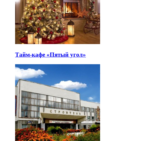
Тайм-кафе «Пятый угол»