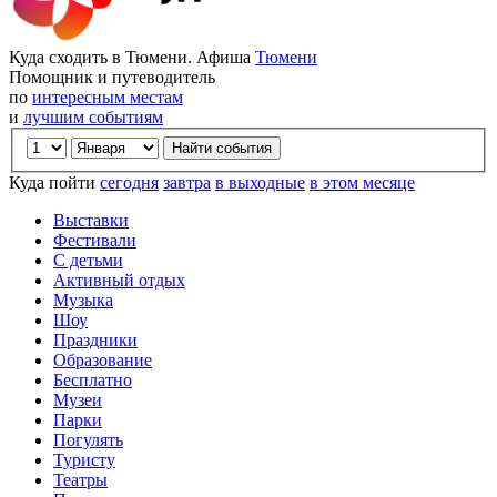
Куда сходить в Тюмени. Афиша
Тюмени
Помощник и путеводитель
по
интересным местам
и
лучшим событиям
Куда пойти
сегодня
завтра
в выходные
в этом месяце
Выставки
Фестивали
С детьми
Активный отдых
Музыка
Шоу
Праздники
Образование
Бесплатно
Музеи
Парки
Погулять
Туристу
Театры