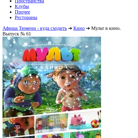
Пространства
Клубы
Прочее
Рестораны
Афиша Тюмени - куда сходить
➔
Кино
➔
Мульт в кино.
Выпуск № 61