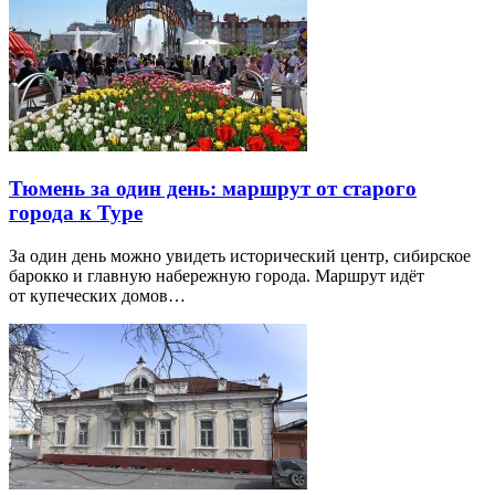
Тюмень за один день: маршрут от старого
города к Туре
За один день можно увидеть исторический центр, сибирское
барокко и главную набережную города. Маршрут идёт
от купеческих домов…