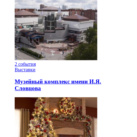
2
события
Выставки
Музейный комплекс имени И.Я.
Словцова