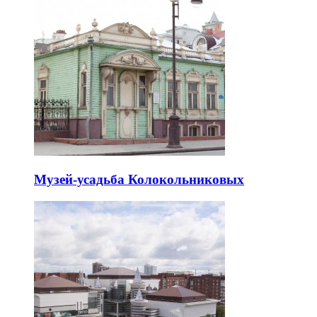
Музей-усадьба Колокольниковых