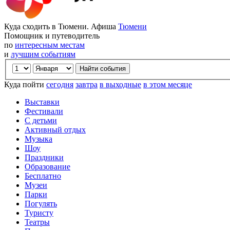
Куда сходить в Тюмени. Афиша
Тюмени
Помощник и путеводитель
по
интересным местам
и
лучшим событиям
Куда пойти
сегодня
завтра
в выходные
в этом месяце
Выставки
Фестивали
С детьми
Активный отдых
Музыка
Шоу
Праздники
Образование
Бесплатно
Музеи
Парки
Погулять
Туристу
Театры