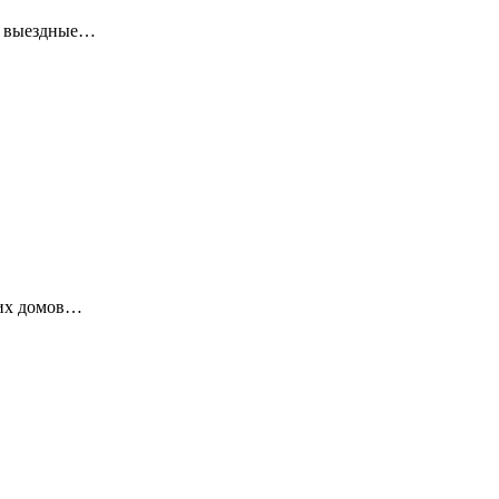
ие выездные…
ких домов…