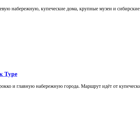
невую набережную, купеческие дома, крупные музеи и сибирск
к Туре
арокко и главную набережную города. Маршрут идёт от купечес