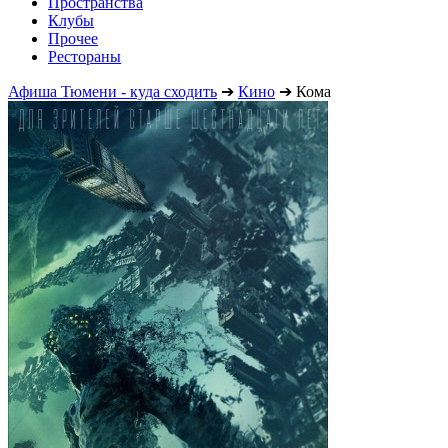
Пространства
Клубы
Прочее
Рестораны
Афиша Тюмени - куда сходить
➔
Кино
➔
Кома