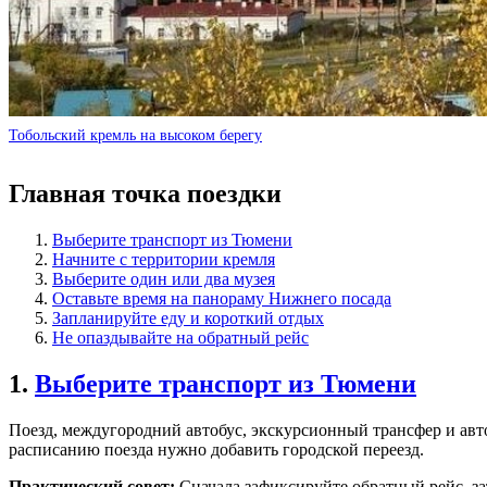
Тобольский кремль на высоком берегу
Главная точка поездки
Выберите транспорт из Тюмени
Начните с территории кремля
Выберите один или два музея
Оставьте время на панораму Нижнего посада
Запланируйте еду и короткий отдых
Не опаздывайте на обратный рейс
1.
Выберите транспорт из Тюмени
Поезд, междугородний автобус, экскурсионный трансфер и авт
расписанию поезда нужно добавить городской переезд.
Практический совет:
Сначала зафиксируйте обратный рейс, зат