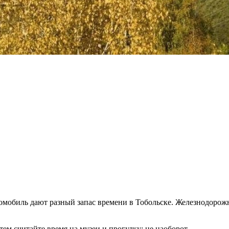
омобиль дают разный запас времени в Тобольске. Железнодорожн
ем считайте время на музеи и прогулку; не наоборот.