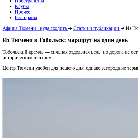
Пространства
Клубы
Прочее
Рестораны
Афиша Тюмени - куда сходить
➔
Статьи и публикации
➔
Из Тю
Из Тюмени в Тобольск: маршрут на один день
Тобольский кремль — сильная отдельная цель, но дорога не ос
историческим центром.
Центр Тюмени удобен для пешего дня, однако загородные терм