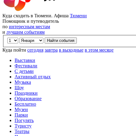
Куда сходить в Тюмени. Афиша
Тюмени
Помощник и путеводитель
по
интересным местам
и
лучшим событиям
Куда пойти
сегодня
завтра
в выходные
в этом месяце
Выставки
Фестивали
С детьми
Активный отдых
Музыка
Шоу
Праздники
Образование
Бесплатно
Музеи
Парки
Погулять
Туристу
Театры